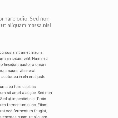
 ornare odio. Sed non
 ut aliquam massa nisl
cursus a sit amet mauris.
umsan ipsum velit. Nam nec
dio tincidunt auctor a ornare
non mauris vitae erat
auctor eu in eln erat justo.
urna eu felis dapibus
um sit amet a augue. Sed non
 Sed ut imperdiet nisi. Proin
um fermentum nunc. Etiam
erat sed fermentum feugiat,
is egestas quam, ut aliquam