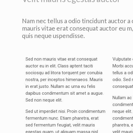
Nam nec tellus a odio tincidunt auctor a
mauris vitae erat consequat auctor eu m,
quis neque uspendisse.
Sed non mauris vitae erat consequat
Vulputate 
auctor eu in elit. Class aptent taciti
Morbi acc
sociosqu ad litora torquent per conubia
tellus a o
nostra, per inceptos himenaeos. Mauris
odio. Sed 
in erat justo. Nullam ac urna eu felis
consequat 
dapibus condimentum sit amet a augue.
Nullam ac 
Sed non neque elit.
condiment
Sed ut imperdiet nisi. Proin condimentum
neque elit.
fermentum nunc. Etiam pharetra, erat
condiment
sed fermentum feugiat, velit mauris
pharetra, 
egestas quam, ut aliquam massa nisl
velit maur