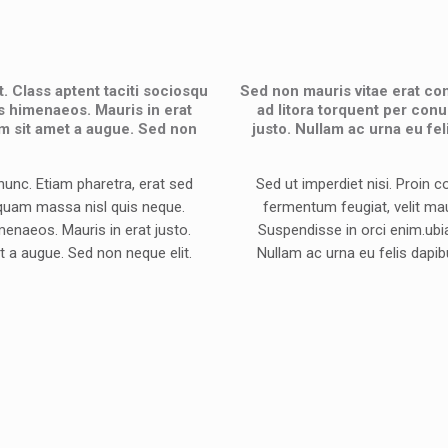
. Class aptent taciti sociosqu
Sed non mauris vitae erat con
os himenaeos. Mauris in erat
ad litora torquent per conu
m sit amet a augue. Sed non
justo. Nullam ac urna eu f
unc. Etiam pharetra, erat sed
Sed ut imperdiet nisi. Proin
iquam massa nisl quis neque.
fermentum feugiat, velit ma
menaeos. Mauris in erat justo.
Suspendisse in orci enim.ubia
 a augue. Sed non neque elit.
Nullam ac urna eu felis dapi