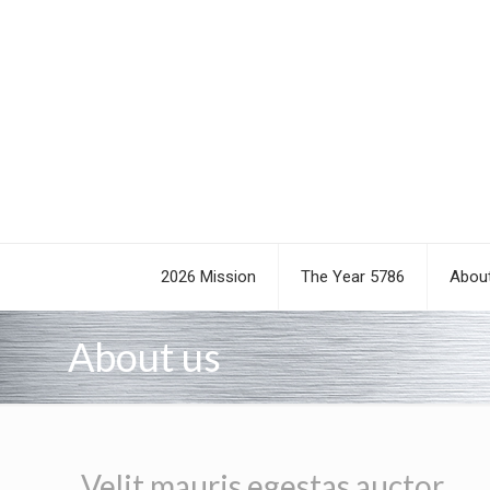
2026 Mission
The Year 5786
About
About us
Velit mauris egestas auctor