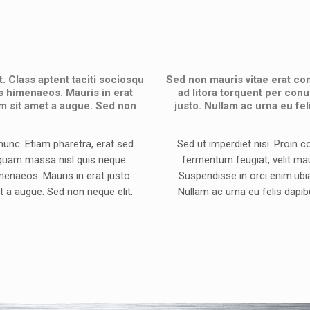
. Class aptent taciti sociosqu
Sed non mauris vitae erat con
os himenaeos. Mauris in erat
ad litora torquent per conu
m sit amet a augue. Sed non
justo. Nullam ac urna eu f
unc. Etiam pharetra, erat sed
Sed ut imperdiet nisi. Proin
iquam massa nisl quis neque.
fermentum feugiat, velit ma
menaeos. Mauris in erat justo.
Suspendisse in orci enim.ubia
 a augue. Sed non neque elit.
Nullam ac urna eu felis dapi